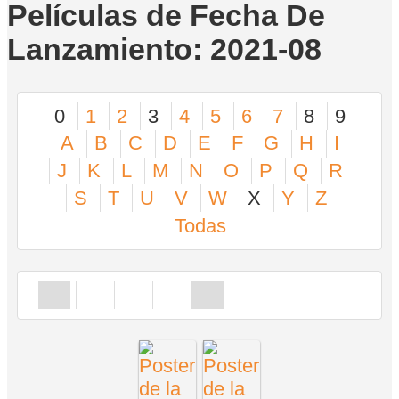
Películas de Fecha De
Lanzamiento: 2021-08
0
1
2
3
4
5
6
7
8
9
A
B
C
D
E
F
G
H
I
J
K
L
M
N
O
P
Q
R
S
T
U
V
W
X
Y
Z
Todas