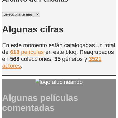
Archivo
de
Películas
Algunas cifras
En este momento están catalogadas un total
de
618
películas
en este blog. Reagrupados
en
568
colecciones,
35
géneros y
3521
actores
.
Algunas películas
comentadas