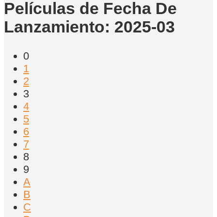
Películas de Fecha De
Lanzamiento: 2025-03
0
1
2
3
4
5
6
7
8
9
A
B
C