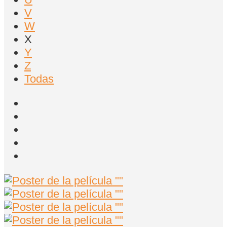
V
W
X
Y
Z
Todas