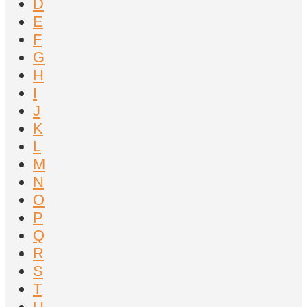
D
E
F
G
H
I
J
K
L
M
N
O
P
Q
R
S
T
U