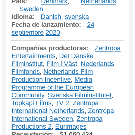
País:
Denmark
,
Netherlands
,
Sweden
Idioma:
Danish
,
svenska
Fecha de lanzamiento:
24
septiembre
2020
Compañías productoras:
Zentropa
Entertainments
,
Det Danske
Filminstitut
,
Film i Väst
,
Nederlands
Filmfonds
,
Netherlands Film
Production Incentive
,
Media
Programme of the European
Community
,
Svenska Filminstitutet
,
Topkapi Films
,
TV 2
,
Zentropa
International Netherlands
,
Zentropa
International Sweden
,
Zentropa
Productions 2
,
Eurimages
Recaudación:
$1.660.434