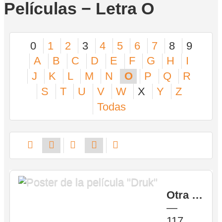
Películas − Letra O
0
1
2
3
4
5
6
7
8
9
A
B
C
D
E
F
G
H
I
J
K
L
M
N
O
P
Q
R
S
T
U
V
W
X
Y
Z
Todas
Otra ronda
—
117