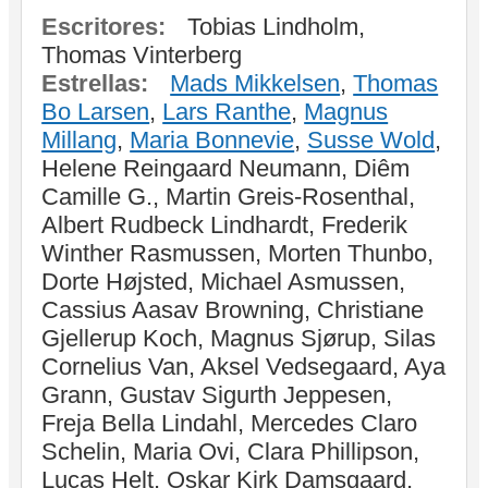
Escritores:
Tobias Lindholm,
Thomas Vinterberg
Estrellas:
Mads Mikkelsen
,
Thomas
Bo Larsen
,
Lars Ranthe
,
Magnus
Millang
,
Maria Bonnevie
,
Susse Wold
,
Helene Reingaard Neumann, Diêm
Camille G., Martin Greis-Rosenthal,
Albert Rudbeck Lindhardt, Frederik
Winther Rasmussen, Morten Thunbo,
Dorte Højsted, Michael Asmussen,
Cassius Aasav Browning, Christiane
Gjellerup Koch, Magnus Sjørup, Silas
Cornelius Van, Aksel Vedsegaard, Aya
Grann, Gustav Sigurth Jeppesen,
Freja Bella Lindahl, Mercedes Claro
Schelin, Maria Ovi, Clara Phillipson,
Lucas Helt, Oskar Kirk Damsgaard,