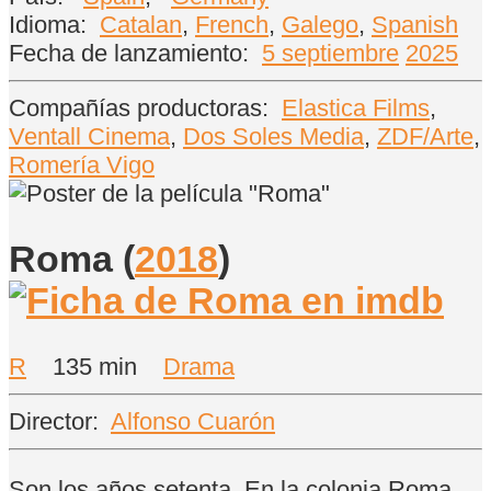
Idioma:
Catalan
,
French
,
Galego
,
Spanish
Fecha de lanzamiento:
5 septiembre
2025
Compañías productoras:
Elastica Films
,
Ventall Cinema
,
Dos Soles Media
,
ZDF/Arte
,
Romería Vigo
Roma
(
2018
)
R
135 min
Drama
Director:
Alfonso Cuarón
Son los años setenta. En la colonia Roma,