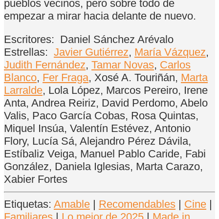
pueblos vecinos, pero sobre todo de
empezar a mirar hacia delante de nuevo.
Escritores:
Daniel Sánchez Arévalo
Estrellas:
Javier Gutiérrez
,
María Vázquez
,
Judith Fernández
,
Tamar Novas
,
Carlos
Blanco
,
Fer Fraga
, Xosé A. Touriñán,
Marta
Larralde
, Lola López, Marcos Pereiro, Irene
Anta, Andrea Reiriz, David Perdomo, Abelo
Valis, Paco García Cobas, Rosa Quintas,
Miquel Insúa, Valentín Estévez, Antonio
Flory, Lucía Sá, Alejandro Pérez Dávila,
Estíbaliz Veiga, Manuel Pablo Caride, Fabi
González, Daniela Iglesias, Marta Carazo,
Xabier Fortes
Etiquetas:
Amable
|
Recomendables
|
Cine
|
Familiares
|
Lo mejor de 2025
|
Made in