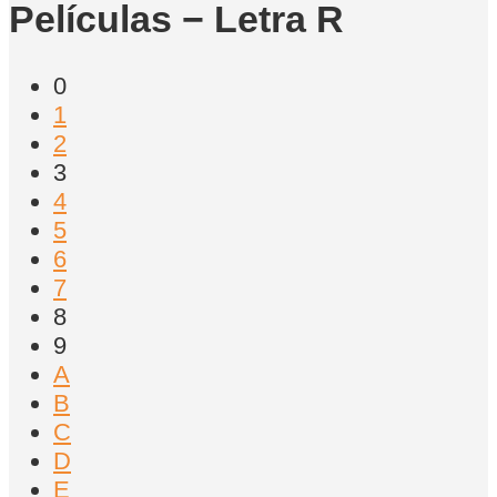
Películas − Letra R
0
1
2
3
4
5
6
7
8
9
A
B
C
D
E