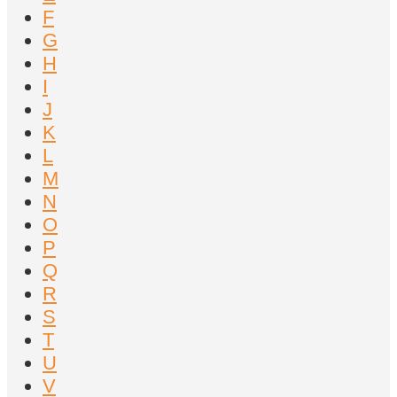
F
G
H
I
J
K
L
M
N
O
P
Q
R
S
T
U
V