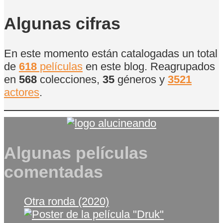
de
Películas
Algunas cifras
En este momento están catalogadas un total
de
618
películas
en este blog. Reagrupados
en
568
colecciones,
35
géneros y
3521
actores
.
Algunas películas
comentadas
Otra ronda (2020)