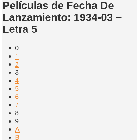
Películas de Fecha De
Lanzamiento: 1934-03 −
Letra 5
0
1
2
3
4
5
6
7
8
9
A
B