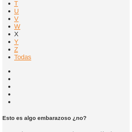
T
U
V
W
X
Y
Z
Todas
Esto es algo embarazoso ¿no?