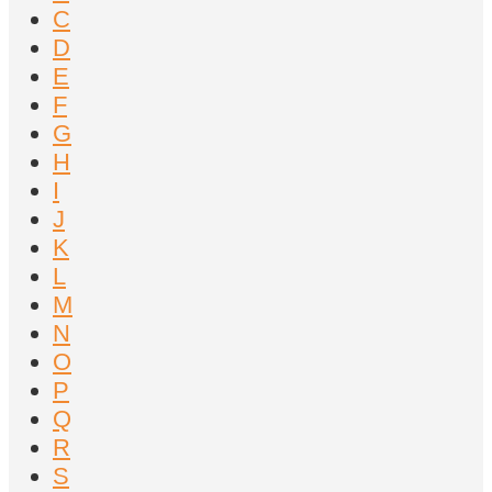
C
D
E
F
G
H
I
J
K
L
M
N
O
P
Q
R
S