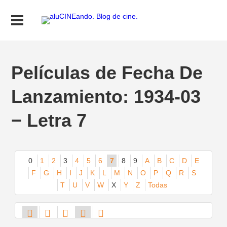
Películas de Fecha De
Lanzamiento: 1934-03
− Letra 7
0
1
2
3
4
5
6
7
8
9
A
B
C
D
E
F
G
H
I
J
K
L
M
N
O
P
Q
R
S
T
U
V
W
X
Y
Z
Todas