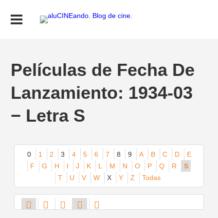
Películas de Fecha De
Lanzamiento: 1934-03
− Letra S
0
1
2
3
4
5
6
7
8
9
A
B
C
D
E
F
G
H
I
J
K
L
M
N
O
P
Q
R
S
T
U
V
W
X
Y
Z
Todas