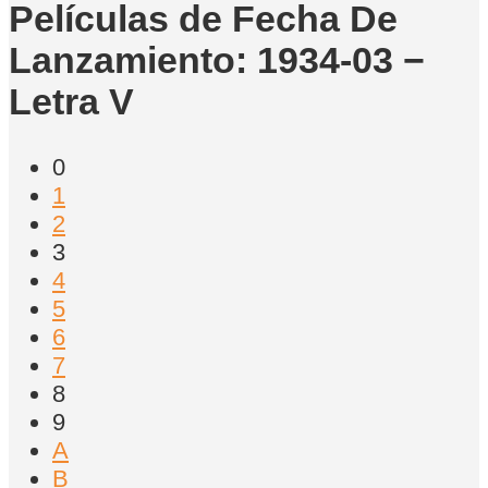
Películas de Fecha De
Lanzamiento: 1934-03 −
Letra V
0
1
2
3
4
5
6
7
8
9
A
B