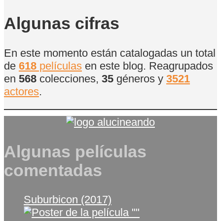
de
Películas
Algunas cifras
En este momento están catalogadas un total
de
618
películas
en este blog. Reagrupados
en
568
colecciones,
35
géneros y
3521
actores
.
Algunas películas
comentadas
Suburbicon (2017)