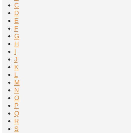
C
D
E
F
G
H
I
J
K
L
M
N
O
P
Q
R
S