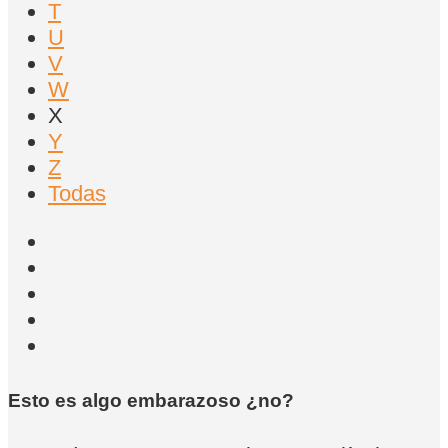
T
U
V
W
X
Y
Z
Todas
Esto es algo embarazoso ¿no?