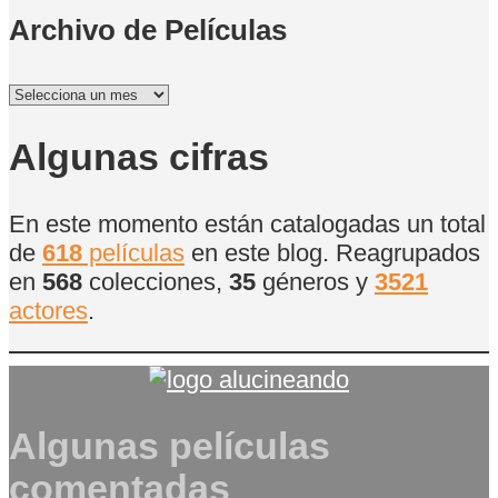
Archivo de Películas
Archivo
de
Películas
Algunas cifras
En este momento están catalogadas un total
de
618
películas
en este blog. Reagrupados
en
568
colecciones,
35
géneros y
3521
actores
.
Algunas películas
comentadas