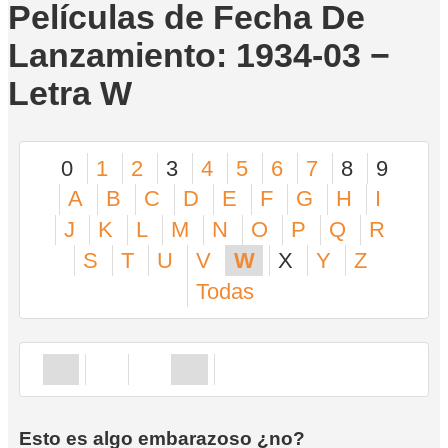
Películas de Fecha De
Lanzamiento: 1934-03 −
Letra W
0
1
2
3
4
5
6
7
8
9
A
B
C
D
E
F
G
H
I
J
K
L
M
N
O
P
Q
R
S
T
U
V
W
X
Y
Z
Todas
Esto es algo embarazoso ¿no?