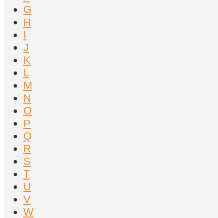
G
H
I
J
K
L
M
N
O
P
Q
R
S
T
U
V
W