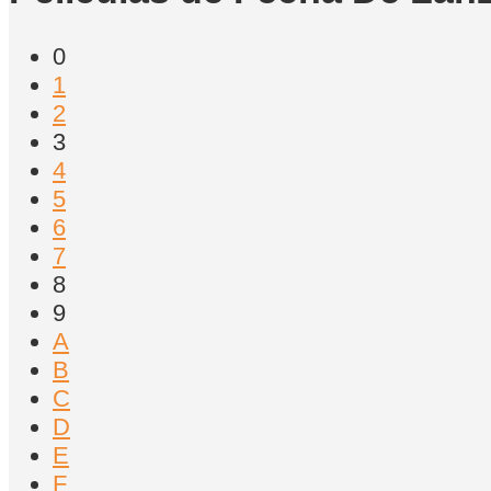
0
1
2
3
4
5
6
7
8
9
A
B
C
D
E
F