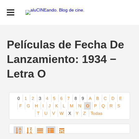
Películas de Fecha De
Lanzamiento: 1934 −
Letra O
0
1
2
3
4
5
6
7
8
9
A
B
C
D
E
F
G
H
I
J
K
L
M
N
O
P
Q
R
S
T
U
V
W
X
Y
Z
Todas