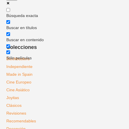
Búsqueda exacta
Buscar en títulos
Buscar en contenido
Colecciones
Sólo películas
Blockbusters
Independiente
Made in Spain
Cine Europeo
Cine Asiático
Joyitas
Clásicos
Revisiones
Recomendables
Decepción