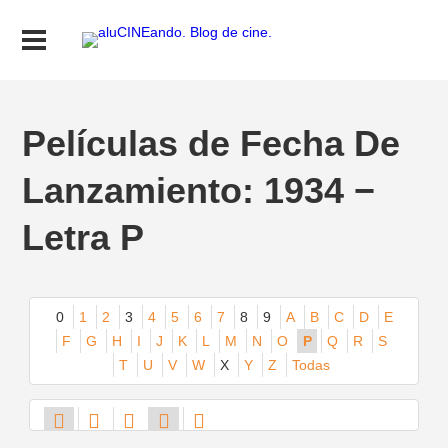
Películas de Fecha De
Lanzamiento: 1934 −
Letra P
0
1
2
3
4
5
6
7
8
9
A
B
C
D
E
F
G
H
I
J
K
L
M
N
O
P
Q
R
S
T
U
V
W
X
Y
Z
Todas