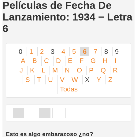
Películas de Fecha De
Lanzamiento: 1934 − Letra
6
0
1
2
3
4
5
6
7
8
9
A
B
C
D
E
F
G
H
I
J
K
L
M
N
O
P
Q
R
S
T
U
V
W
X
Y
Z
Todas
Esto es algo embarazoso ¿no?