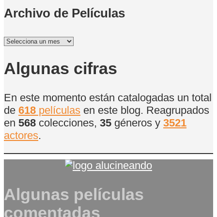
Archivo de Películas
Archivo
de
Películas
Algunas cifras
En este momento están catalogadas un total
de
618
películas
en este blog. Reagrupados
en
568
colecciones,
35
géneros y
3521
actores
.
Algunas películas
comentadas