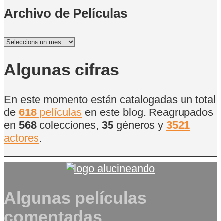
Archivo de Películas
Archivo
de
Películas
Algunas cifras
En este momento están catalogadas un total
de
618
películas
en este blog. Reagrupados
en
568
colecciones,
35
géneros y
3521
actores
.
Algunas películas
comentadas