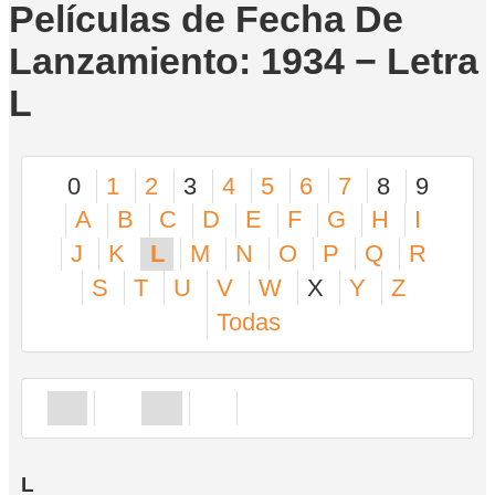
Películas de Fecha De
Lanzamiento: 1934 − Letra
L
0
1
2
3
4
5
6
7
8
9
A
B
C
D
E
F
G
H
I
J
K
L
M
N
O
P
Q
R
S
T
U
V
W
X
Y
Z
Todas
L