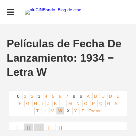
Películas de Fecha De
Lanzamiento: 1934 −
Letra W
0
1
2
3
4
5
6
7
8
9
A
B
C
D
E
F
G
H
I
J
K
L
M
N
O
P
Q
R
S
T
U
V
W
X
Y
Z
Todas