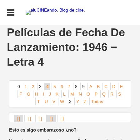
Películas de Fecha De
Lanzamiento: 1946 −
Letra 4
0
1
2
3
4
5
6
7
8
9
A
B
C
D
E
F
G
H
I
J
K
L
M
N
O
P
Q
R
S
T
U
V
W
X
Y
Z
Todas
Esto es algo embarazoso ¿no?