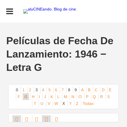
Películas de Fecha De
Lanzamiento: 1946 −
Letra G
0
1
2
3
4
5
6
7
8
9
A
B
C
D
E
F
G
H
I
J
K
L
M
N
O
P
Q
R
S
T
U
V
W
X
Y
Z
Todas