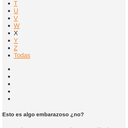
T
U
V
W
X
Y
Z
Todas
Esto es algo embarazoso ¿no?