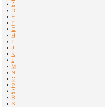
C
D
E
F
G
H
I
J
K
L
M
N
O
P
Q
R
S