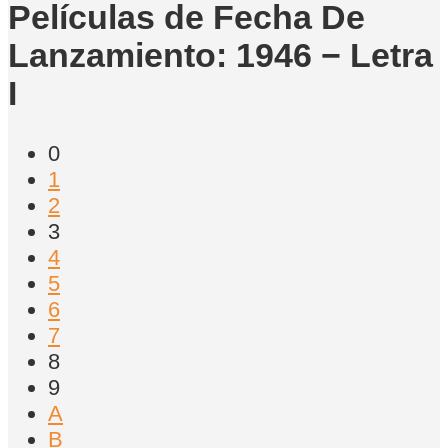
Películas de Fecha De
Lanzamiento: 1946 − Letra
I
0
1
2
3
4
5
6
7
8
9
A
B