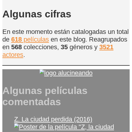
de
Películas
Algunas cifras
En este momento están catalogadas un total
de
618
películas
en este blog. Reagrupados
en
568
colecciones,
35
géneros y
3521
actores
.
Algunas películas
comentadas
Z. La ciudad perdida (2016)