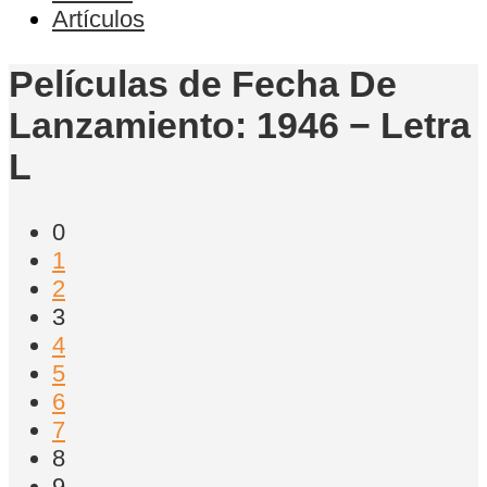
Artículos
Películas de Fecha De
Lanzamiento: 1946 − Letra
L
0
1
2
3
4
5
6
7
8
9