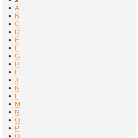
A
B
C
D
E
F
G
H
I
J
K
L
M
N
O
P
Q