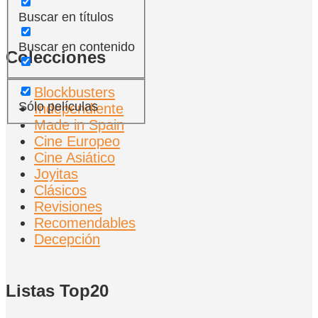
Buscar en títulos
Buscar en contenido
Colecciones
Blockbusters
Sólo películas
Independiente
Made in Spain
Cine Europeo
Cine Asiático
Joyitas
Clásicos
Revisiones
Recomendables
Decepción
Listas Top20