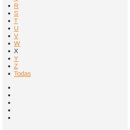
R
S
T
U
V
W
X
Y
Z
Todas