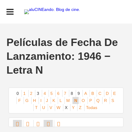
Películas de Fecha De
Lanzamiento: 1946 −
Letra N
0
1
2
3
4
5
6
7
8
9
A
B
C
D
E
F
G
H
I
J
K
L
M
N
O
P
Q
R
S
T
U
V
W
X
Y
Z
Todas