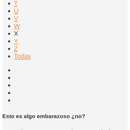
T
U
V
W
X
Y
Z
Todas
Esto es algo embarazoso ¿no?