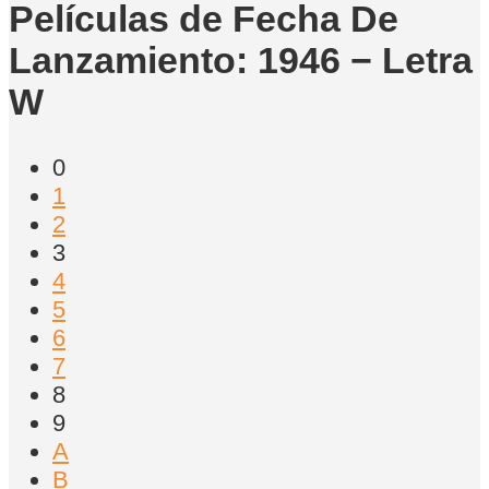
Películas de Fecha De
Lanzamiento: 1946 − Letra
W
0
1
2
3
4
5
6
7
8
9
A
B