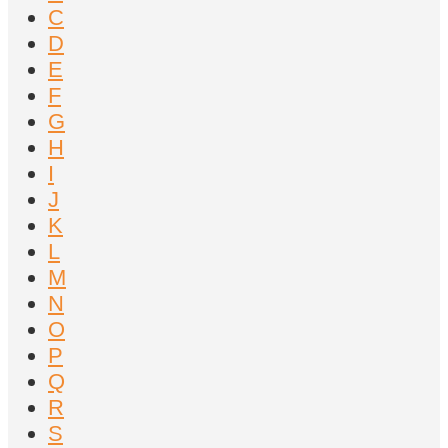
C
D
E
F
G
H
I
J
K
L
M
N
O
P
Q
R
S