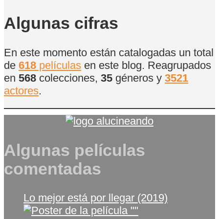
de
Películas
Algunas cifras
En este momento están catalogadas un total
de
618
películas
en este blog. Reagrupados
en
568
colecciones,
35
géneros y
3521
actores
.
Algunas películas
comentadas
Lo mejor está por llegar (2019)