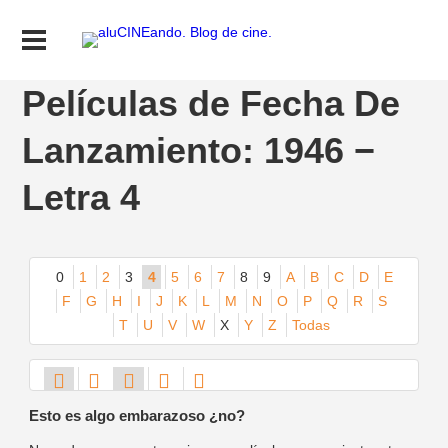
Películas de Fecha De
Lanzamiento: 1946 −
Letra 4
0
1
2
3
4
5
6
7
8
9
A
B
C
D
E
F
G
H
I
J
K
L
M
N
O
P
Q
R
S
T
U
V
W
X
Y
Z
Todas
Esto es algo embarazoso ¿no?