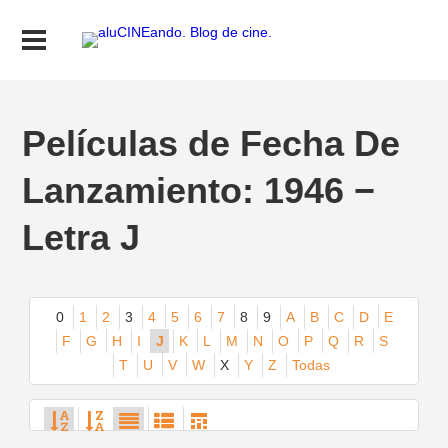
Películas de Fecha De
Lanzamiento: 1946 −
Letra J
0
1
2
3
4
5
6
7
8
9
A
B
C
D
E
F
G
H
I
J
K
L
M
N
O
P
Q
R
S
T
U
V
W
X
Y
Z
Todas