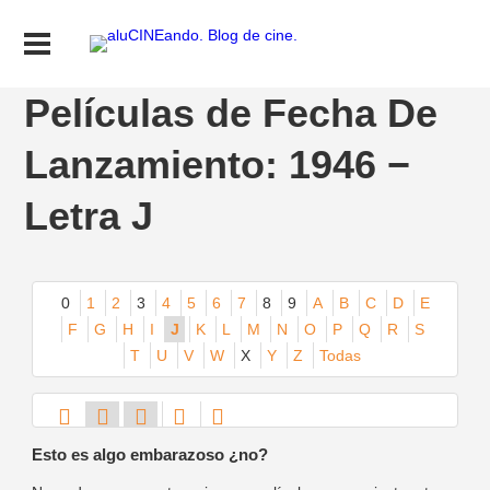
Películas de Fecha De
Lanzamiento: 1946 −
Letra J
0
1
2
3
4
5
6
7
8
9
A
B
C
D
E
F
G
H
I
J
K
L
M
N
O
P
Q
R
S
T
U
V
W
X
Y
Z
Todas
Esto es algo embarazoso ¿no?