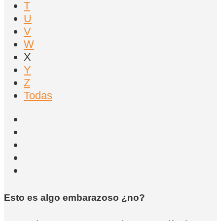
T
U
V
W
X
Y
Z
Todas
Esto es algo embarazoso ¿no?