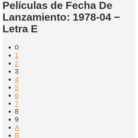
Películas de Fecha De
Lanzamiento: 1978-04 −
Letra E
0
1
2
3
4
5
6
7
8
9
A
B