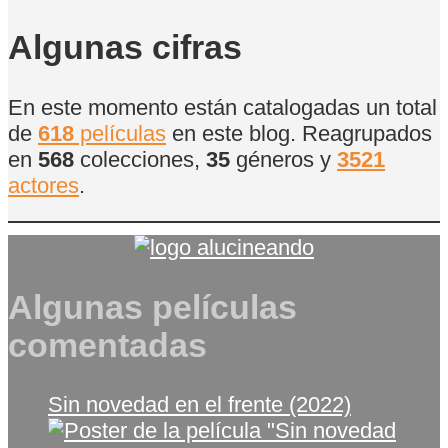
de
Películas
Algunas cifras
En este momento están catalogadas un total
de
618
películas
en este blog. Reagrupados
en
568
colecciones,
35
géneros y
3521
actores
.
Algunas películas
comentadas
Sin novedad en el frente (2022)