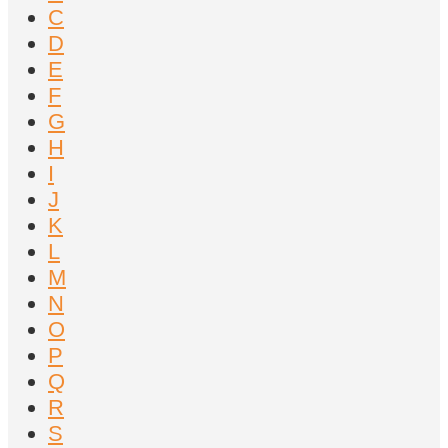
C
D
E
F
G
H
I
J
K
L
M
N
O
P
Q
R
S