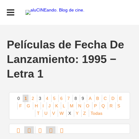
Películas de Fecha De
Lanzamiento: 1995 −
Letra 1
0
1
2
3
4
5
6
7
8
9
A
B
C
D
E
F
G
H
I
J
K
L
M
N
O
P
Q
R
S
T
U
V
W
X
Y
Z
Todas