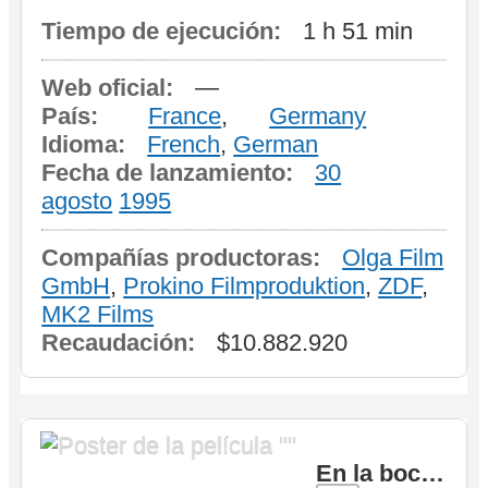
Tiempo de ejecución:
1 h 51 min
Web oficial:
—
País:
France
,
Germany
Idioma:
French
,
German
Fecha de lanzamiento:
30
agosto
1995
Compañías productoras:
Olga Film
GmbH
,
Prokino Filmproduktion
,
ZDF
,
MK2 Films
Recaudación:
$10.882.920
En la boca del miedo