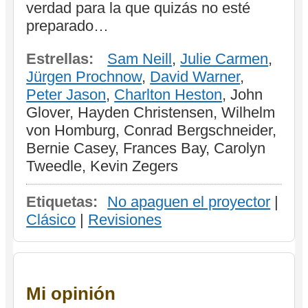
verdad para la que quizás no esté
preparado…
Estrellas:
Sam Neill
,
Julie Carmen
,
Jürgen Prochnow
,
David Warner
,
Peter Jason
,
Charlton Heston
, John
Glover, Hayden Christensen, Wilhelm
von Homburg, Conrad Bergschneider,
Bernie Casey, Frances Bay, Carolyn
Tweedle, Kevin Zegers
Etiquetas:
No apaguen el proyector
|
Clásico
|
Revisiones
Mi opinión