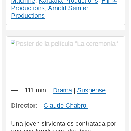
Machine
,
Kardana Productions
,
Film4
Productions
,
Arnold Semler
Productions
La
—
111 min
Drama
|
Suspense
Director:
Claude Chabrol
Una joven sirvienta es contratada por