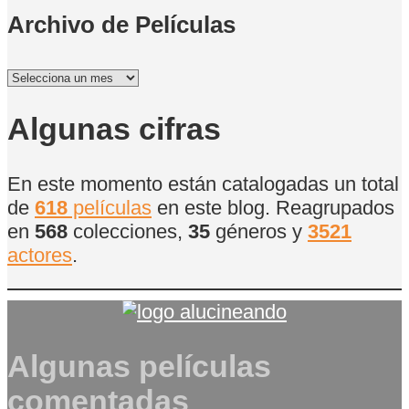
Archivo de Películas
Archivo
de
Películas
Algunas cifras
En este momento están catalogadas un total
de
618
películas
en este blog. Reagrupados
en
568
colecciones,
35
géneros y
3521
actores
.
Algunas películas
comentadas