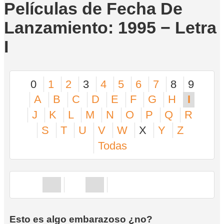
Películas de Fecha De
Lanzamiento: 1995 − Letra
I
0
1
2
3
4
5
6
7
8
9
A
B
C
D
E
F
G
H
I
J
K
L
M
N
O
P
Q
R
S
T
U
V
W
X
Y
Z
Todas
Esto es algo embarazoso ¿no?