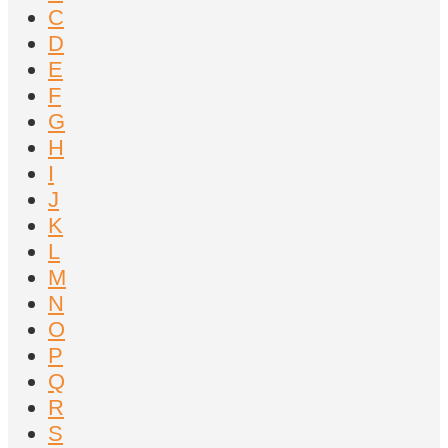
C
D
E
F
G
H
I
J
K
L
M
N
O
P
Q
R
S