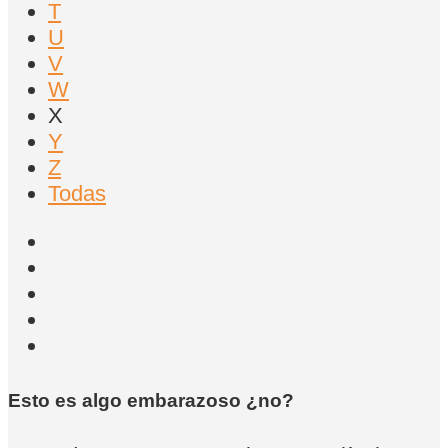
T
U
V
W
X
Y
Z
Todas
Esto es algo embarazoso ¿no?