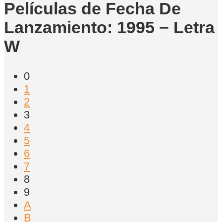
Películas de Fecha De
Lanzamiento: 1995 − Letra
W
0
1
2
3
4
5
6
7
8
9
A
B