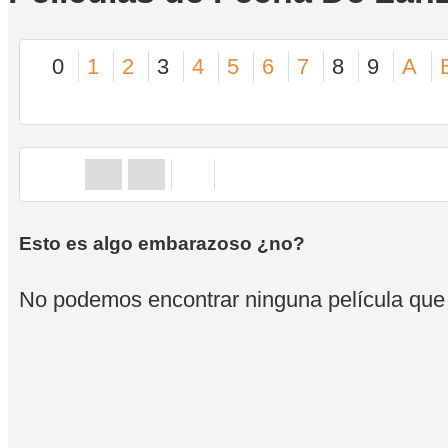
0
1
2
3
4
5
6
7
8
9
A
Esto es algo embarazoso ¿no?
No podemos encontrar ninguna película que se