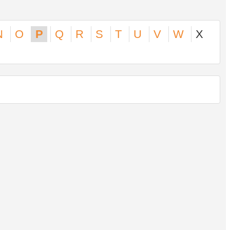
N
O
P
Q
R
S
T
U
V
W
X