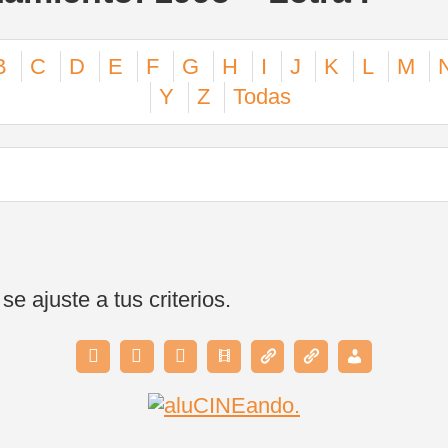
B
C
D
E
F
G
H
I
J
K
L
M
Y
Z
Todas
 ajuste a tus criterios.