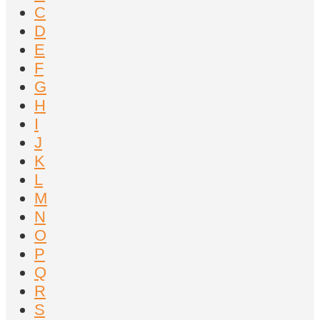
C
D
E
F
G
H
I
J
K
L
M
N
O
P
Q
R
S