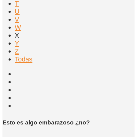
T
U
V
W
X
Y
Z
Todas
Esto es algo embarazoso ¿no?