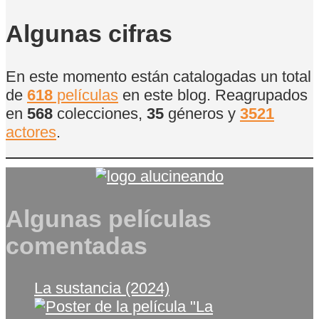
de
Películas
Algunas cifras
En este momento están catalogadas un total
de
618
películas
en este blog. Reagrupados
en
568
colecciones,
35
géneros y
3521
actores
.
Algunas películas
comentadas
La sustancia (2024)