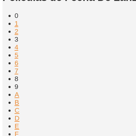
0
1
2
3
4
5
6
7
8
9
A
B
C
D
E
F