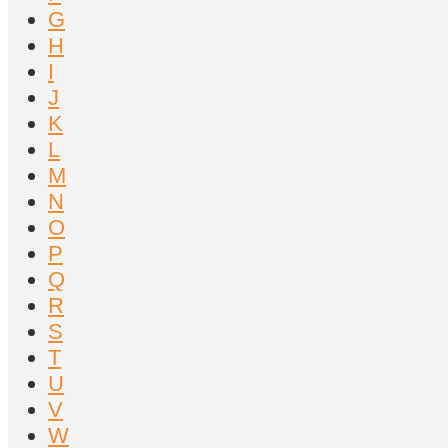
G
H
I
J
K
L
M
N
O
P
Q
R
S
T
U
V
W