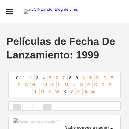
Películas de Fecha De
Lanzamiento: 1999
0
1
2
3
4
5
6
7
8
9
A
B
C
D
E
F
G
H
I
J
K
L
M
N
O
P
Q
R
S
T
U
V
W
X
Y
Z
Todas
Nadie conoce a nadie
(
1999
)