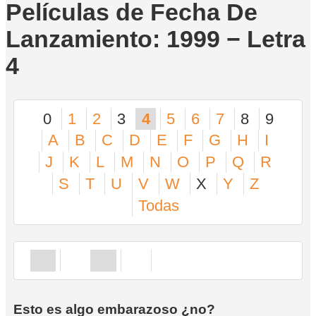
Películas de Fecha De
Lanzamiento: 1999 − Letra
4
0
1
2
3
4
5
6
7
8
9
A
B
C
D
E
F
G
H
I
J
K
L
M
N
O
P
Q
R
S
T
U
V
W
X
Y
Z
Todas
Esto es algo embarazoso ¿no?