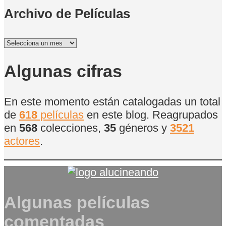
Archivo de Películas
Archivo
de
Películas
Algunas cifras
En este momento están catalogadas un total
de
618
películas
en este blog. Reagrupados
en
568
colecciones,
35
géneros y
3521
actores
.
Algunas películas
comentadas