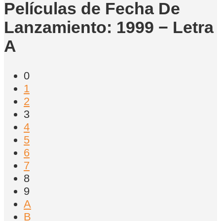
Películas de Fecha De
Lanzamiento: 1999 − Letra
A
0
1
2
3
4
5
6
7
8
9
A
B