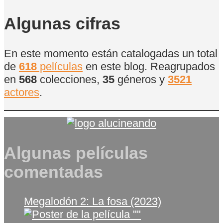
de
Películas
Algunas cifras
En este momento están catalogadas un total
de
618
películas
en este blog. Reagrupados
en
568
colecciones,
35
géneros y
3521
actores
.
Algunas películas
comentadas
Megalodón 2: La fosa (2023)