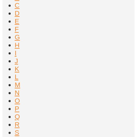
C
D
E
F
G
H
I
J
K
L
M
N
O
P
Q
R
S