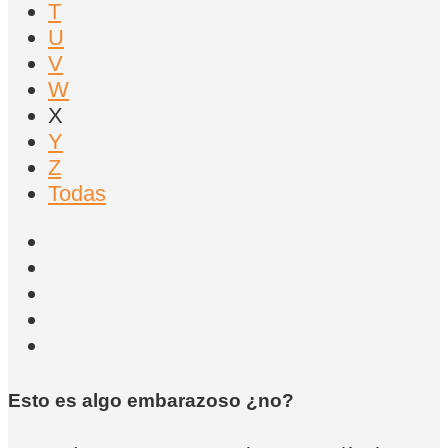
T
U
V
W
X
Y
Z
Todas
Esto es algo embarazoso ¿no?