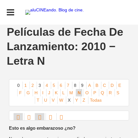
Películas de Fecha De
Lanzamiento: 2010 −
Letra N
0
1
2
3
4
5
6
7
8
9
A
B
C
D
E
F
G
H
I
J
K
L
M
N
O
P
Q
R
S
T
U
V
W
X
Y
Z
Todas
Esto es algo embarazoso ¿no?