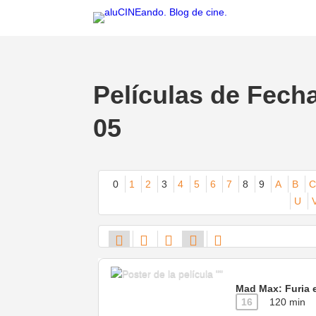
Películas de Fech
05
0
1
2
3
4
5
6
7
8
9
A
B
C
U
Mad Max: Furia e
16
120 min