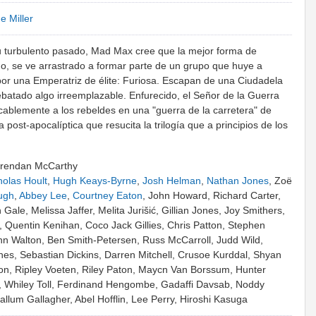
e Miller
u turbulento pasado, Mad Max cree que la mejor forma de
go, se ve arrastrado a formar parte de un grupo que huye a
por una Emperatriz de élite: Furiosa. Escapan de una Ciudadela
ebatado algo irreemplazable. Enfurecido, el Señor de la Guerra
cablemente a los rebeldes en una "guerra de la carretera" de
 post-apocalíptica que resucita la trilogía que a principios de los
 Brendan McCarthy
holas Hoult
,
Hugh Keays-Byrne
,
Josh Helman
,
Nathan Jones
, Zoë
ugh
,
Abbey Lee
,
Courtney Eaton
, John Howard, Richard Carter,
le, Melissa Jaffer, Melita Jurišić, Gillian Jones, Joy Smithers,
s, Quentin Kenihan, Coco Jack Gillies, Chris Patton, Stephen
hn Walton, Ben Smith-Petersen, Russ McCarroll, Judd Wild,
es, Sebastian Dickins, Darren Mitchell, Crusoe Kurddal, Shyan
ton, Ripley Voeten, Riley Paton, Maycn Van Borssum, Hunter
ll, Whiley Toll, Ferdinand Hengombe, Gadaffi Davsab, Noddy
llum Gallagher, Abel Hofflin, Lee Perry, Hiroshi Kasuga