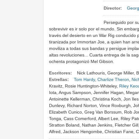
Director:
Georg
Perseguido por s
sobrevivir es ir solo por el mundo. Sin embar
través del desierto en un War Rig conducido 
tiranizada por Immortan Joe, a quien han arr
moviliza a todas sus bandas y persigue impla
altas revoluciones... Cuarta entrega de la saga
ochenta protagonizó Mel Gibson.
Escritores:
Nick Lathouris, George Miller,
Estrellas:
Tom Hardy
,
Charlize Theron
,
Nic
Kravitz, Rosie Huntington-Whiteley,
Riley Keo
Iota, Angus Sampson, Jennifer Hagan, Megan Ga
Antoinette Kellerman, Christina Koch, Jon Ile
Dunlevy, Richard Norton, Vince Roxburgh, Jo
Elizabeth Cunico, Greg Van Borssum, Rob Jon
Tonga, Cass Comerford, Albert Lee, Riley Pa
Stratton Boland, Nathan Jenkins, Fletcher Gi
Alfred, Jackson Hengombe, Christian Fane, Ca