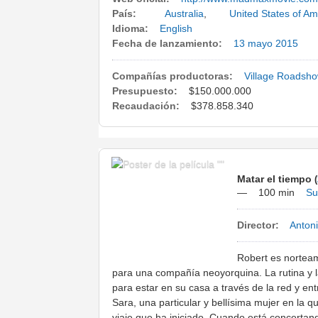
País:
Australia
,
United States of Am
Idioma:
English
Fecha de lanzamiento:
13 mayo
2015
Compañías productoras:
Village Roadsho
Presupuesto:
$150.000.000
Recaudación:
$378.858.340
Matar el tiempo
(
—
100 min
Su
Director:
Anton
Robert es nortea
para una compañía neoyorquina. La rutina y 
para estar en su casa a través de la red y en
Sara, una particular y bellísima mujer en la 
viaje que ha iniciado. Cuando está concertan