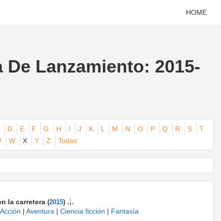
HOME
a De Lanzamiento: 2015-
D
E
F
G
H
I
J
K
L
M
N
O
P
Q
R
S
T
V
W
X
Y
Z
Todas
n la carretera
(
2015
)
Acción
|
Aventura
|
Ciencia ficción
|
Fantasía