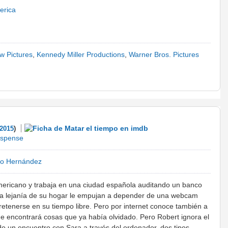
erica
w Pictures
,
Kennedy Miller Productions
,
Warner Bros. Pictures
2015
)
spense
io Hernández
mericano y trabaja en una ciudad española auditando un banco
la lejanía de su hogar le empujan a depender de una webcam
tretenerse en su tiempo libre. Pero por internet conoce también a
que encontrará cosas que ya había olvidado. Pero Robert ignora el
do un encuentro con Sara a través del ordenador, dos tipos