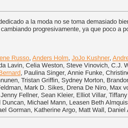
 dedicado a la moda no se toma demasiado bie
á cambiando progresivamente, ya que poco a p
ene Russo
,
Anders Holm
,
JoJo Kushner
,
Andr
nda Lavin, Celia Weston, Steve Vinovich, C.J. 
Bernard
, Paulina Singer, Annie Funke, Christin
innunen, Tristan Griffin, Sydney Morton, Brando
 Feldman, Mark D. Sikes, Drena De Niro, Max 
nny Fellner, Sean Kleier, Elliot Villar, Tiff
 Duncan, Michael Mann, Leasen Beth Almquist,
l Gorman, Katherine Argo, Matt Wall, Daniel 