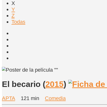
X
Y
Z
Todas
El becario
(
2015
)
APTA
121 min
Comedia