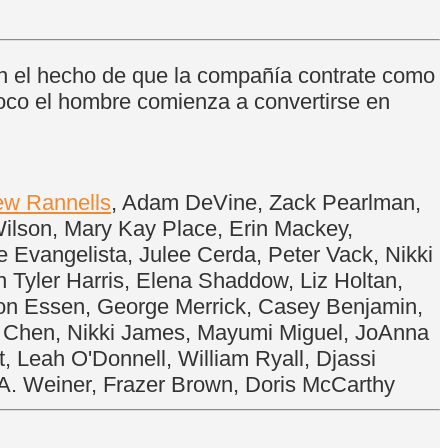
n el hecho de que la compañía contrate como
oco el hombre comienza a convertirse en
ew Rannells
, Adam DeVine, Zack Pearlman,
Wilson, Mary Kay Place, Erin Mackey,
e Evangelista, Julee Cerda, Peter Vack, Nikki
n Tyler Harris, Elena Shaddow, Liz Holtan,
von Essen, George Merrick, Casey Benjamin,
any Chen, Nikki James, Mayumi Miguel, JoAnna
 Leah O'Donnell, William Ryall, Djassi
A. Weiner, Frazer Brown, Doris McCarthy