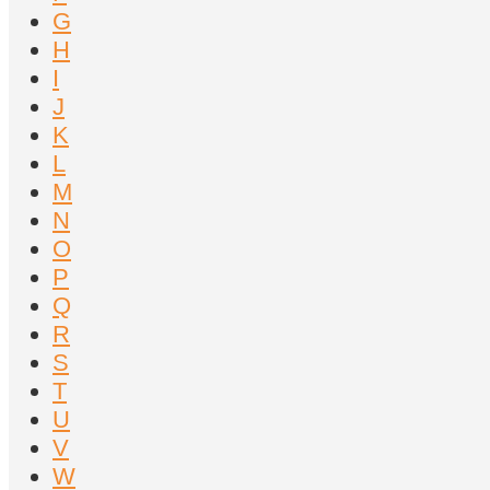
G
H
I
J
K
L
M
N
O
P
Q
R
S
T
U
V
W