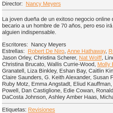
Director:
Nancy Meyers
La joven dueña de un exitoso negocio online
becario a un hombre de 70 años, pero eso ir
alguien indispensable.
Escritores:
Nancy Meyers
Estrellas:
Robert De Niro
,
Anne Hathaway
,
R
Jason Orley, Christina Scherer,
Nat Wolff
, Li
Christina Brucato, Wallis Currie-Wood,
Molly 
Granatell, Liza Binkley, Eshan Bay, Caitlin K
Claire Saunders, G. Keith Alexander, Susan
Ruby Motz, Emma Angstadt, Eliud Kauffman, Je
Powell, Dan Castiglione, Edie Cowan, Ronald
DaCosta Johnson, Ashley Amber Haas, Michae
Etiquetas:
Revisiones