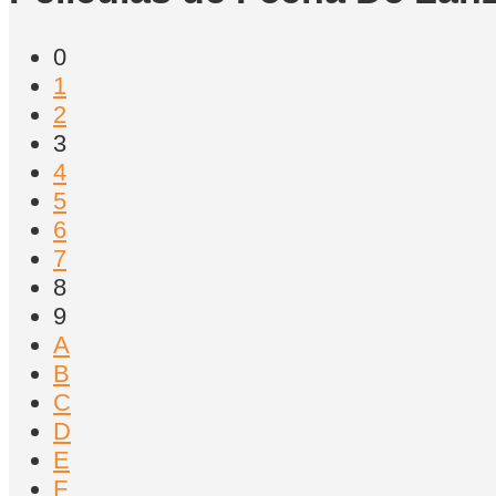
0
1
2
3
4
5
6
7
8
9
A
B
C
D
E
F