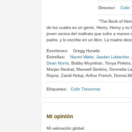
Director:
Colin
"The Book of Henry
de los cuales es un genio, Henry. Henry y su
joven vecina del maltrato que sufre a manos d
padre, y lo escribe en un libro. La madre descu
Escritores:
Gregg Hurwitz
Estrellas:
Naomi Watts
,
Jaeden Lieberher
,
Dean Norris
, Bobby Moynihan, Tonya Pinkins,
Marjan Neshat, Maxwell Simkins, Donnetta La
Rayne, Zandi Holup, Arthur French, Donna Mitc
Etiquetas:
Colin Trevorrow
Mi opinión
Mi valoración global: