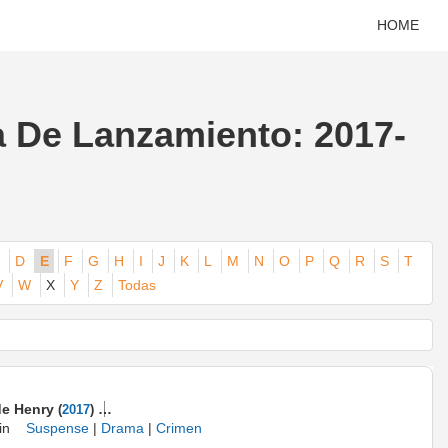
HOME
a De Lanzamiento: 2017-
D
E
F
G
H
I
J
K
L
M
N
O
P
Q
R
S
T
V
W
X
Y
Z
Todas
 de Henry
(
2017
)
in
Suspense
|
Drama
|
Crimen