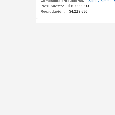
Compañías productoras:
Sidney Kimmel E
Presupuesto:
$10.000.000
Recaudación:
$4.219.536