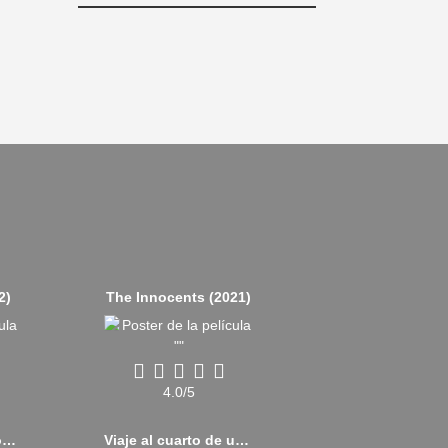
2)
The Innocents (2021)
4.0/5
Sin tiempo para morir (2021)
Viaje al cuarto de una madre (2018)