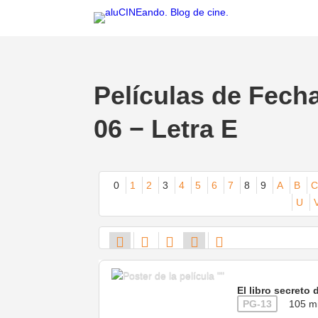
Películas de Fech
06 − Letra E
0
1
2
3
4
5
6
7
8
9
A
B
C
U
El libro secreto
PG-13
105 m