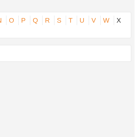
N
O
P
Q
R
S
T
U
V
W
X