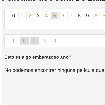
0
1
2
3
4
5
6
7
8
9
A
Esto es algo embarazoso ¿no?
No podemos encontrar ninguna película que se