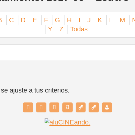
B
C
D
E
F
G
H
I
J
K
L
M
Y
Z
Todas
 ajuste a tus criterios.