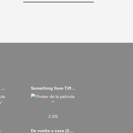
Top Gun: Maverick (2022)
Something from Tiffany's (2022)
2.0/5
)
De vuelta a casa (2017)