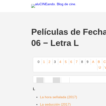
Películas de Fech
06 − Letra L
0
1
2
3
4
5
6
7
8
9
A
B
C
U
L
La hora señalada (2017)
La seducción (2017)