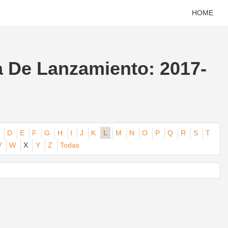
HOME
a De Lanzamiento: 2017-
D
E
F
G
H
I
J
K
L
M
N
O
P
Q
R
S
T
V
W
X
Y
Z
Todas