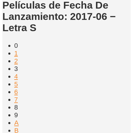
Películas de Fecha De
Lanzamiento: 2017-06 −
Letra S
0
1
2
3
4
5
6
7
8
9
A
B