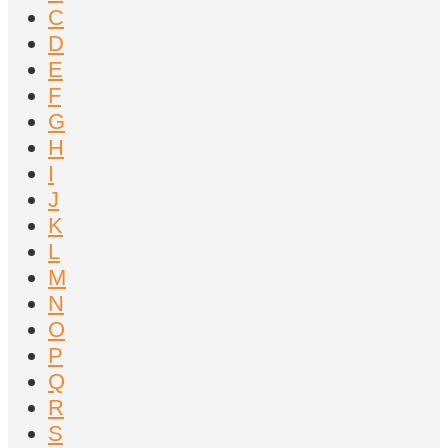
C
D
E
F
G
H
I
J
K
L
M
N
O
P
Q
R
S