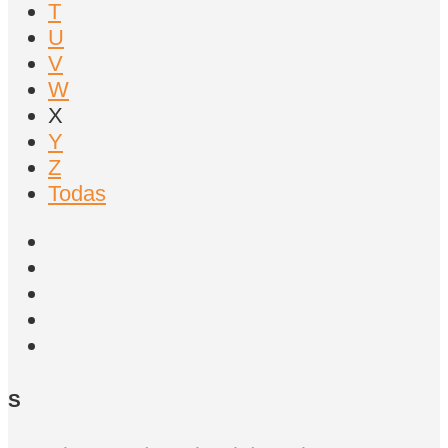
T
U
V
W
X
Y
Z
Todas
S