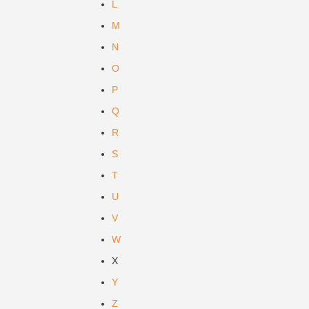
L
M
N
O
P
Q
R
S
T
U
V
W
X
Y
Z