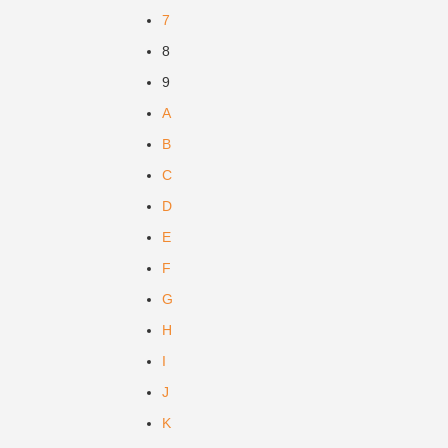
7
8
9
A
B
C
D
E
F
G
H
I
J
K