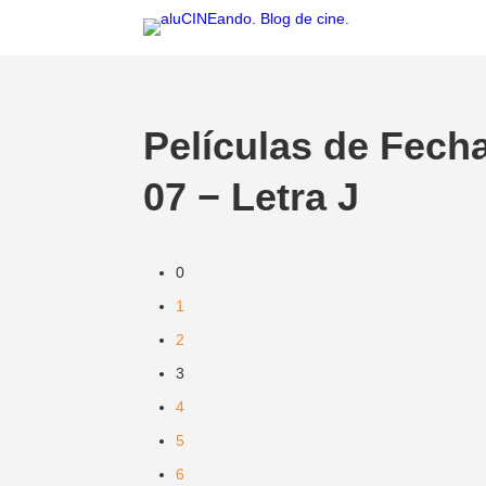
Películas de Fech
07 − Letra J
0
1
2
3
4
5
6