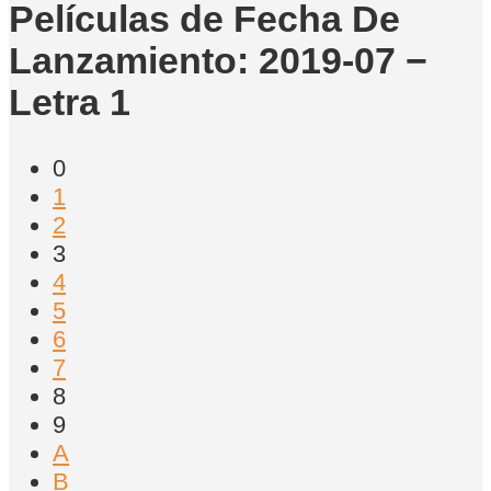
Películas de Fecha De
Lanzamiento: 2019-07 −
Letra 1
0
1
2
3
4
5
6
7
8
9
A
B