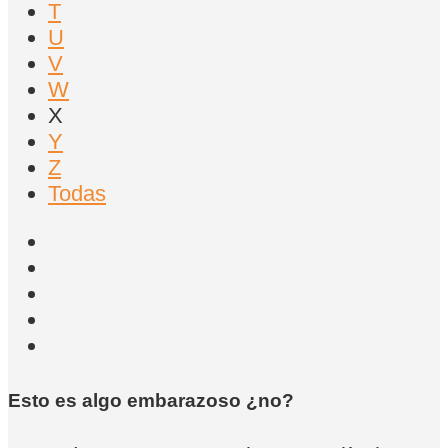
T
U
V
W
X
Y
Z
Todas
Esto es algo embarazoso ¿no?