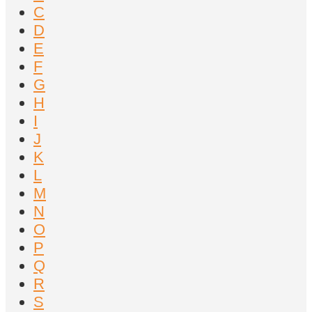
C
D
E
F
G
H
I
J
K
L
M
N
O
P
Q
R
S