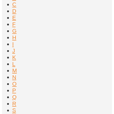
C
D
E
F
G
H
I
J
K
L
M
N
O
P
Q
R
S