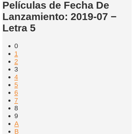
Películas de Fecha De
Lanzamiento: 2019-07 −
Letra 5
0
1
2
3
4
5
6
7
8
9
A
B