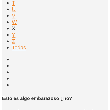
T
U
V
W
X
Y
Z
Todas
Esto es algo embarazoso ¿no?