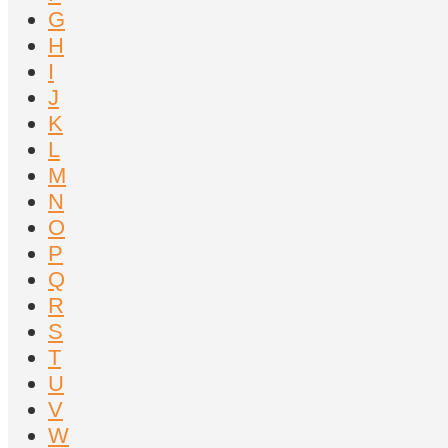
G
H
I
J
K
L
M
N
O
P
Q
R
S
T
U
V
W