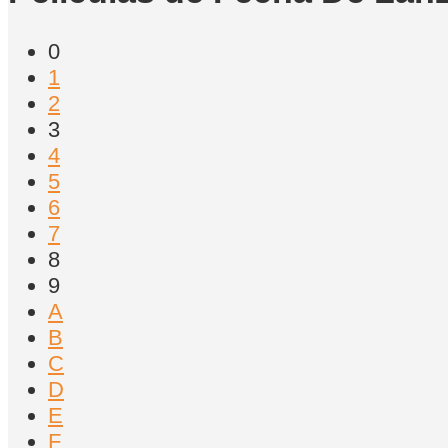
0
1
2
3
4
5
6
7
8
9
A
B
C
D
E
F