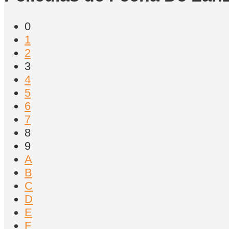
0
1
2
3
4
5
6
7
8
9
A
B
C
D
E
F