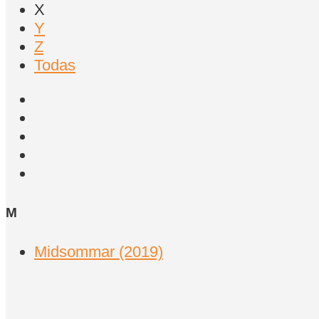
X
Y
Z
Todas
M
Midsommar (2019)