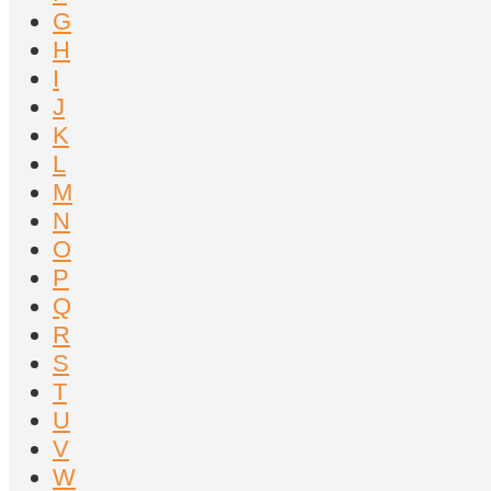
G
H
I
J
K
L
M
N
O
P
Q
R
S
T
U
V
W