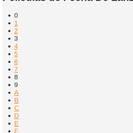
0
1
2
3
4
5
6
7
8
9
A
B
C
D
E
F