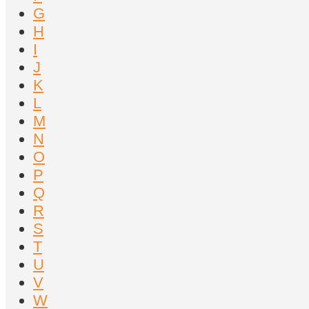
G
H
I
J
K
L
M
N
O
P
Q
R
S
T
U
V
W