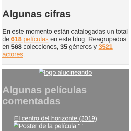
de
Películas
Algunas cifras
En este momento están catalogadas un total
de
618
películas
en este blog. Reagrupados
en
568
colecciones,
35
géneros y
3521
actores
.
Algunas películas
comentadas
El centro del horizonte (2019)