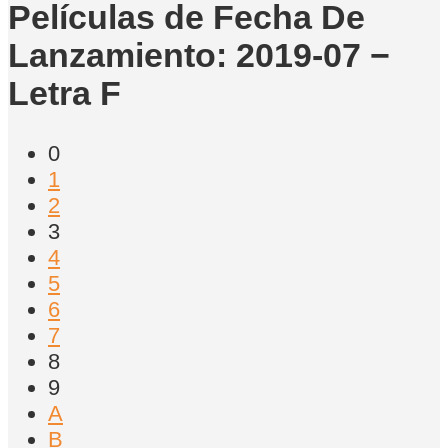
Películas de Fecha De
Lanzamiento: 2019-07 −
Letra F
0
1
2
3
4
5
6
7
8
9
A
B