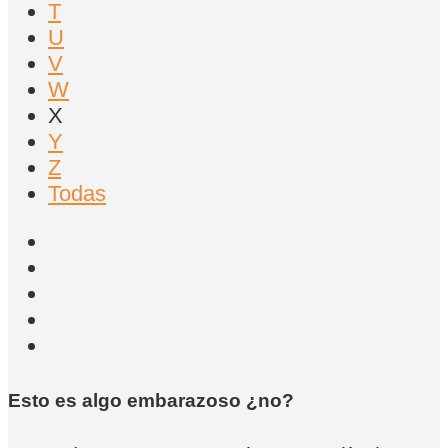
T
U
V
W
X
Y
Z
Todas
Esto es algo embarazoso ¿no?