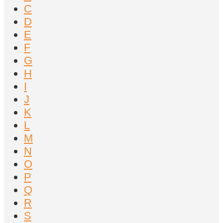
C
D
E
F
G
H
I
J
K
L
M
N
O
P
Q
R
S