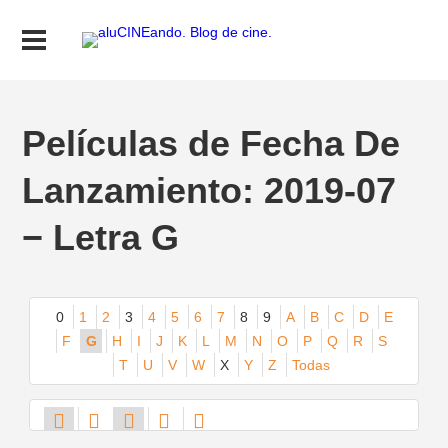
Películas de Fecha De
Lanzamiento: 2019-07
− Letra G
0
1
2
3
4
5
6
7
8
9
A
B
C
D
E
F
G
H
I
J
K
L
M
N
O
P
Q
R
S
T
U
V
W
X
Y
Z
Todas